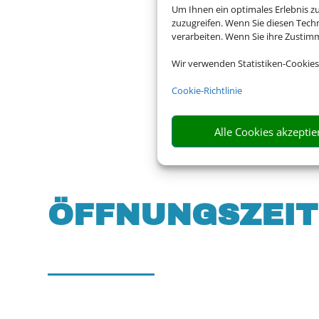
Um Ihnen ein optimales Erlebnis z
D-98724 Lauscha
zuzugreifen. Wenn Sie diesen Tech
verarbeiten. Wenn Sie ihre Zusti
Wir verwenden Statistiken-Cookies
Cookie-Richtlinie
Alle Cookies akzeptie
ÖFFNUNGS­ZEI