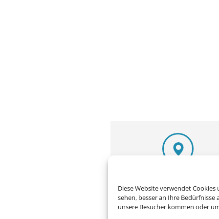
Adresse
Diese Website verwendet Cookies u
Schmetterling Reisebüro Lau
sehen, besser an Ihre Bedürfnisse
e.K.
unsere Besucher kommen oder um u
Bahnhofstraße 10