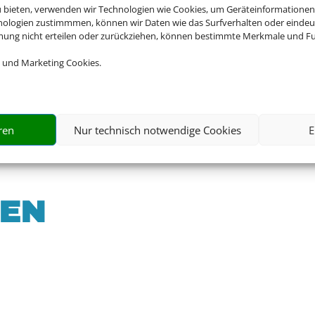
u bieten, verwenden wir Technologien wie Cookies, um Geräteinformationen
nologien zustimmmen, können wir Daten wie das Surfverhalten oder eindeut
mmung nicht erteilen oder zurückziehen, können bestimmte Merkmale und Fu
 und Marketing Cookies.
ren
Nur technisch notwendige Cookies
E
TEN