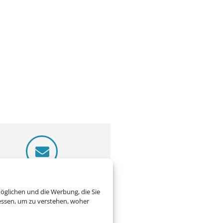
.
eiben Sie uns eine Email
öglichen und die Werbung, die Sie
essen, um zu verstehen, woher
nfo@reisebuero-lauscha.de