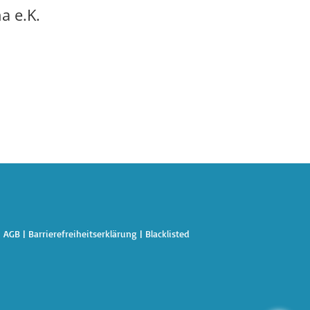
a e.K.
|
AGB
|
Barrierefreiheitserklärung
|
Blacklisted