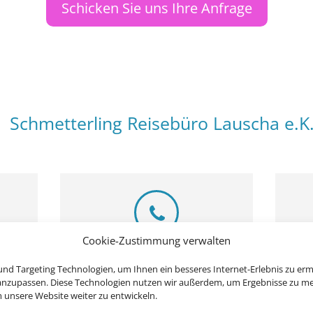
Schicken Sie uns Ihre Anfrage
Schmetterling Reisebüro Lauscha e.K
Cookie-Zustimmung verwalten
Rufen Sie uns an
Schr
nd Targeting Technologien, um Ihnen ein besseres Internet-Erlebnis zu erm
scha
 anzupassen. Diese Technologien nutzen wir außerdem, um Ergebnisse zu m
036702 20511
i
nsere Website weiter zu entwickeln.